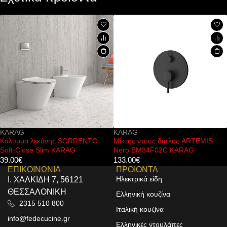
KARAG
KARAG
Μίκτης ντους διπλός ARTEMIS
Μίκτης ντους διπλός ANDARE
Nero BM34F02C KARAG
Bianco Rose Gold WNX248A73
RG KARAG
133.00
€
144.00
€
ΕΠΙΚΟΙΝΩΝΙΑ
ΠΡΟΙΟΝΤΑ
Ηλεκτρικά είδη
Ι. ΧΑΛΚΙΔΗ 7, 56121
ΘΕΣΣΑΛΟΝΙΚΗ
Ελληνική κουζίνα
2315 510 800
Ιταλική κουζίνα
info@fedecucine.gr
Ελληνικές ντουλάπες