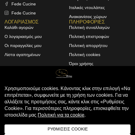
Fede Cucine
Ιταλικές ντουλάπες
Fede Cucine
Ανακαινίσεις χώρων
ΛΟΓΑΡΙΑΣΜΟΣ
ΠΛΗΡΟΦΟΡΙΕΣ
Καλάθι αγορών
Πολιτική συναλλαγών
Ο λογαριασμός μου
Πολιτική επιστροφών
Οι παραγγελίες μου
Πολιτική απορρήτου
Λίστα αγαπημένων
Πολιτική cookies
Όροι χρήσης
Design & Development by
ALPHA DESIGNERS
© 2025
FEDE CUCINE
. All Rights
Reserved
Compare
(0)