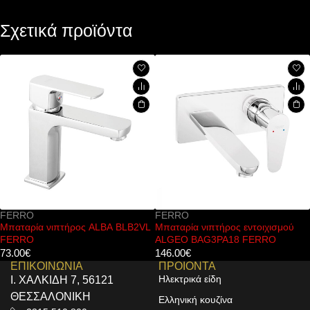
Σχετικά προϊόντα
FERRO
PESTAN
ιπτήρος ALBA BLB2VL
Μπαταρία νιπτήρος εντοιχισμού
Ανοξείδωτο 
ALGEO BAG3PA18 FERRO
Confluo TI
146.00
€
22.00
€
ΕΠΙΚΟΙΝΩΝΙΑ
ΠΡΟΙΟΝΤΑ
Ηλεκτρικά είδη
Ι. ΧΑΛΚΙΔΗ 7, 56121
ΘΕΣΣΑΛΟΝΙΚΗ
Ελληνική κουζίνα