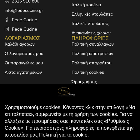
2315 510 800
Ιταλική κουζίνα
info@fedecucine.gr
Ελληνικές ντουλάπες
Fede Cucine
Ιταλικές ντουλάπες
Fede Cucine
Ανακαινίσεις χώρων
ΛΟΓΑΡΙΑΣΜΟΣ
ΠΛΗΡΟΦΟΡΙΕΣ
Καλάθι αγορών
Πολιτική συναλλαγών
Ο λογαριασμός μου
Πολιτική επιστροφών
Οι παραγγελίες μου
Πολιτική απορρήτου
Λίστα αγαπημένων
Πολιτική cookies
Όροι χρήσης
Design & Development by
ALPHA DESIGNERS
© 2025
FEDE CUCINE
. All Rights
Reserved
Compare
(0)