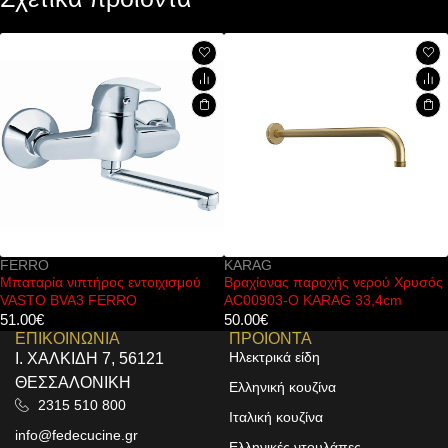
KARAG
KARAG
πτήρος εντοιχισμού
Βραχίονας παροχής νερού Χρυσός
Κεφαλή ντο
3 FERRO
AC00903-O KARAG 33,4cm
KARAG Ø2
50.00
€
44.00
€
ΕΠΙΚΟΙΝΩΝΙΑ
ΠΡΟΙΟΝΤΑ
Ηλεκτρικά είδη
Ι. ΧΑΛΚΙΔΗ 7, 56121
ΘΕΣΣΑΛΟΝΙΚΗ
Ελληνική κουζίνα
2315 510 800
Ιταλική κουζίνα
info@fedecucine.gr
Ελληνικές ντουλάπες