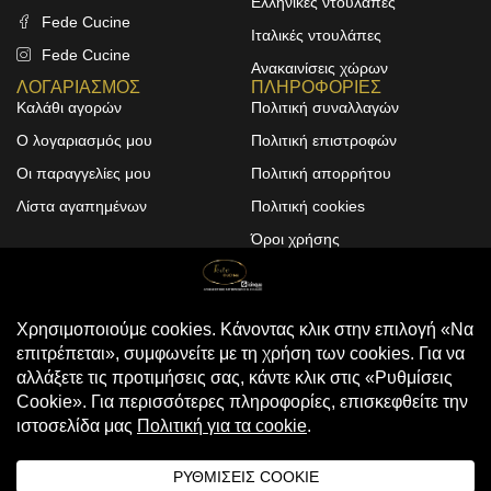
Ελληνικές ντουλάπες
Fede Cucine
Ιταλικές ντουλάπες
Fede Cucine
Ανακαινίσεις χώρων
ΛΟΓΑΡΙΑΣΜΟΣ
ΠΛΗΡΟΦΟΡΙΕΣ
Καλάθι αγορών
Πολιτική συναλλαγών
Ο λογαριασμός μου
Πολιτική επιστροφών
Οι παραγγελίες μου
Πολιτική απορρήτου
Λίστα αγαπημένων
Πολιτική cookies
Όροι χρήσης
Design & Development by
ALPHA DESIGNERS
© 2025
FEDE CUCINE
. All Rights
Reserved
Compare
(0)