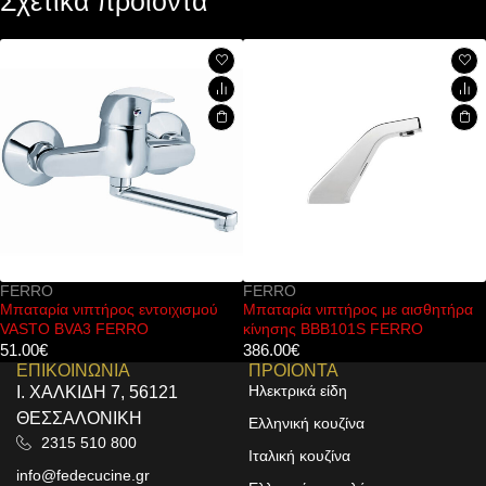
Σχετικά προϊόντα
FERRO
FERRO
εντοιχισμού
Μπαταρία νιπτήρος με αισθητήρα
Μπαταρία νιπτήρος
O
κίνησης BBB101S FERRO
FERRO
386.00
€
73.00
€
ΕΠΙΚΟΙΝΩΝΙΑ
ΠΡΟΙΟΝΤΑ
Ηλεκτρικά είδη
Ι. ΧΑΛΚΙΔΗ 7, 56121
ΘΕΣΣΑΛΟΝΙΚΗ
Ελληνική κουζίνα
2315 510 800
Ιταλική κουζίνα
info@fedecucine.gr