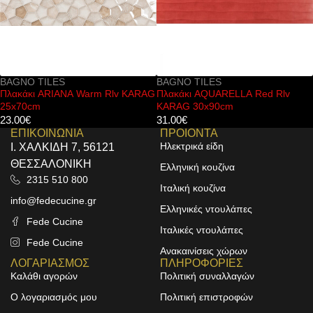
BAGNO TILES
BAGNO TILES
KARAG
Πλακάκι AQUARELLA Red Rlv
Πλακάκι ARIANA Stone KARA
KARAG 30x90cm
25x70cm
31.00
€
21.00
€
ΕΠΙΚΟΙΝΩΝΙΑ
ΠΡΟΙΟΝΤΑ
Ηλεκτρικά είδη
Ι. ΧΑΛΚΙΔΗ 7, 56121
ΘΕΣΣΑΛΟΝΙΚΗ
Ελληνική κουζίνα
2315 510 800
Ιταλική κουζίνα
info@fedecucine.gr
Ελληνικές ντουλάπες
Fede Cucine
Ιταλικές ντουλάπες
Fede Cucine
Ανακαινίσεις χώρων
ΛΟΓΑΡΙΑΣΜΟΣ
ΠΛΗΡΟΦΟΡΙΕΣ
Καλάθι αγορών
Πολιτική συναλλαγών
Ο λογαριασμός μου
Πολιτική επιστροφών