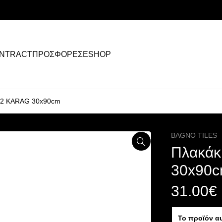
NTRACT
ΠΡΟΣΦΟΡΕΣ
ESHOP
 2 KARAG 30x90cm
BAGNO TILES
Πλακάκ
30x90
31.00
€
Το προϊόν α