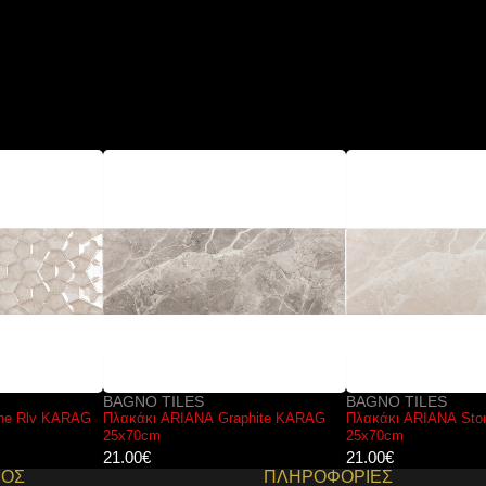
BAGNO TILES
BAGNO TILES
Πλακάκι ARIANA Graphite KARAG
Πλακάκι ARIANA Stone KARAG
25x70cm
25x70cm
21.00
€
21.00
€
ΜΟΣ
ΠΛΗΡΟΦΟΡΙΕΣ