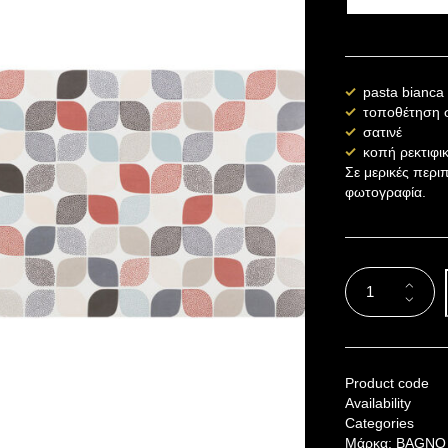
pasta bianca
τοποθέτηση σ
σατινέ
κοπή ρεκτιφι
Σε μερικές περι
φωτογραφία.
Product code
Availability
Categories
Μάρκα:
BAGNO 