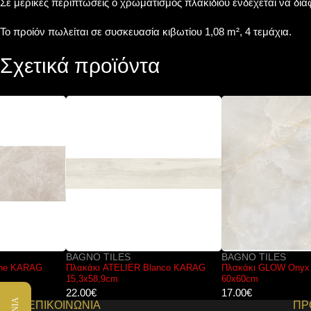
Σε μερικές περιπτώσεις ο χρωματισμός πλακιδίου ενδέχεται να δι
Το προίόν πωλείται σε συσκευασία κιβωτίου 1,08 m², 4 τεμάχια.
Σχετικά προϊόντα
BAGNO TILES
BAGNO TILES
Πλακάκι ATELIER Blanco KARAG
Πλακάκι GLOW Onyx KARAG
15,3x58,9cm
60x60cm
22.00
€
17.00
€
ΕΠΙΚΟΙΝΩΝΙΑ
ΠΡ