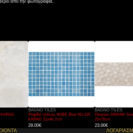
αφέρει από την φωτογραφία.
BAGNO TILES
BAGNO TILES
Ψηφίδα πισίνας NUBE Blue NU-105
Πλακάκι ARIANA Stone Rlv KARAG
KARAG 31x46,7cm
25x70cm
28.00
€
23.00
€
ΟΙΟΝΤΑ
ΛΟΓΑΡΙΑΣ