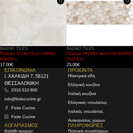
BAGNO TILES
BAGNO TILES
Πλακάκι ARIANA Warm Rlv KARAG
Πλακάκι AQUARELLA Red Rlv
25x70cm
KARAG 30x90cm
23.00
€
31.00
€
ΕΠΙΚΟΙΝΩΝΙΑ
ΠΡΟΙΟΝΤΑ
Ηλεκτρικά είδη
Ι. ΧΑΛΚΙΔΗ 7, 56121
ΘΕΣΣΑΛΟΝΙΚΗ
Ελληνική κουζίνα
2315 510 800
Ιταλική κουζίνα
info@fedecucine.gr
Ελληνικές ντουλάπες
Fede Cucine
Ιταλικές ντουλάπες
Fede Cucine
Ανακαινίσεις χώρων
ΛΟΓΑΡΙΑΣΜΟΣ
ΠΛΗΡΟΦΟΡΙΕΣ
Καλάθι αγορών
Πολιτική συναλλαγών