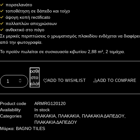
πορσελανάτο
τοποθέτηση σε δάπεδο και τοίχο
άψογη κοπή rectificato
πολλαπλών αποχρώσεων
ανθεκτικό στο πάγο
Σε μερικές περιπτώσεις ο χρωματισμός πλακιδίου ενδέχεται να διαφέρει
από την φωτογραφία.
Το προϊόν πωλείται σε συσκευασία κιβωτίου 2,88 m², 2 τεμάχια.
Προσθήκη
στο
ADD TO WISHLIST
ADD TO COMPARE
καλάθι
Product code
ARMRG120120
Availability
In stock
Categories
ΠΛΑΚΑΚΙΑ
,
ΠΛΑΚΑΚΙΑ
,
ΠΛΑΚΑΚΙΑ ΔΑΠΕΔΟΥ
,
ΠΛΑΚΑΚΙΑ ΔΑΠΕΔΟΥ
Μάρκα:
BAGNO TILES