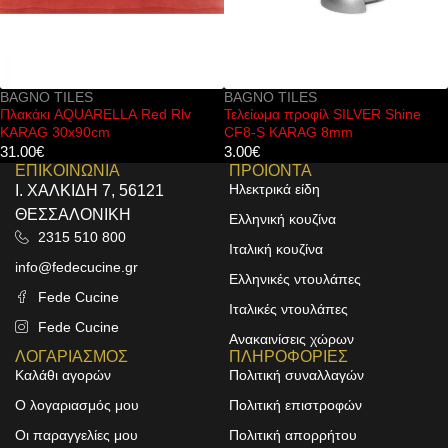
BAGNO TILES
BAGNO TILES
Πλακάκι AQUARELLA Red Rlv
Τελείωμα προφίλ SILVER Shine
KARAG 30x90cm
CF8-S KARAG 8mm
31.00
€
3.00
€
ΕΠΙΚΟΙΝΩΝΙΑ
ΠΡΟΙΟΝΤΑ
Ηλεκτρικά είδη
Ι. ΧΑΛΚΙΔΗ 7, 56121
ΘΕΣΣΑΛΟΝΙΚΗ
Ελληνική κουζίνα
2315 510 800
Ιταλική κουζίνα
info@fedecucine.gr
Ελληνικές ντουλάπες
Fede Cucine
Ιταλικές ντουλάπες
Fede Cucine
Ανακαινίσεις χώρων
ΛΟΓΑΡΙΑΣΜΟΣ
ΠΛΗΡΟΦΟΡΙΕΣ
Καλάθι αγορών
Πολιτική συναλλαγών
Ο λογαριασμός μου
Πολιτική επιστροφών
Οι παραγγελίες μου
Πολιτική απορρήτου