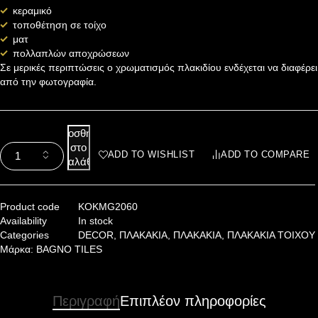
κεραμικό
τοποθέτηση σε τοίχο
ματ
πολλαπλών αποχρώσεων
Σε μερικές περιπτώσεις ο χρωματισμός πλακιδίου ενδέχεται να διαφέρει
από την φωτογραφία.
Προσθήκη
στο
ADD TO WISHLIST
ADD TO COMPARE
καλάθι
Product code
KOKMG2060
Availability
In stock
Categories
DECOR
,
ΠΛΑΚΑΚΙΑ
,
ΠΛΑΚΑΚΙΑ
,
ΠΛΑΚΑΚΙΑ ΤΟΙΧΟΥ
Μάρκα:
BAGNO TILES
Περιγραφή
Επιπλέον πληροφορίες