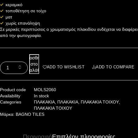
κεραμικό
τοποθέτηση σε τοίχο
ματ
χωρίς επανάληψη
Σε μερικές περιπτώσεις ο χρωματισμός πλακιδίου ενδέχεται να διαφέρει
από την φωτογραφία.
Προσθήκη
στο
ADD TO WISHLIST
ADD TO COMPARE
καλάθι
Product code
MOLS2060
Availability
In stock
Categories
ΠΛΑΚΑΚΙΑ
,
ΠΛΑΚΑΚΙΑ
,
ΠΛΑΚΑΚΙΑ ΤΟΙΧΟΥ
,
ΠΛΑΚΑΚΙΑ ΤΟΙΧΟΥ
Μάρκα:
BAGNO TILES
Περιγραφή
Επιπλέον πληροφορίες