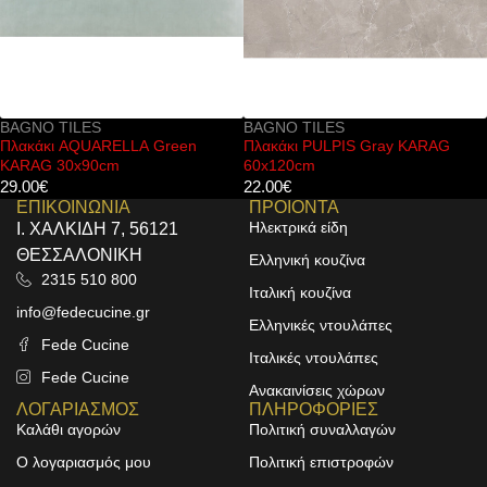
BAGNO TILES
BAGNO TILES
Πλακάκι PULPIS Gray KARAG
Πλακάκι KOKE Mix Gris Mate
60x120cm
KARAG 20x60cm
22.00
€
25.00
€
ΕΠΙΚΟΙΝΩΝΙΑ
ΠΡΟΙΟΝΤΑ
Ηλεκτρικά είδη
Ι. ΧΑΛΚΙΔΗ 7, 56121
ΘΕΣΣΑΛΟΝΙΚΗ
Ελληνική κουζίνα
2315 510 800
Ιταλική κουζίνα
info@fedecucine.gr
Ελληνικές ντουλάπες
Fede Cucine
Ιταλικές ντουλάπες
Fede Cucine
Ανακαινίσεις χώρων
ΛΟΓΑΡΙΑΣΜΟΣ
ΠΛΗΡΟΦΟΡΙΕΣ
Καλάθι αγορών
Πολιτική συναλλαγών
Ο λογαριασμός μου
Πολιτική επιστροφών