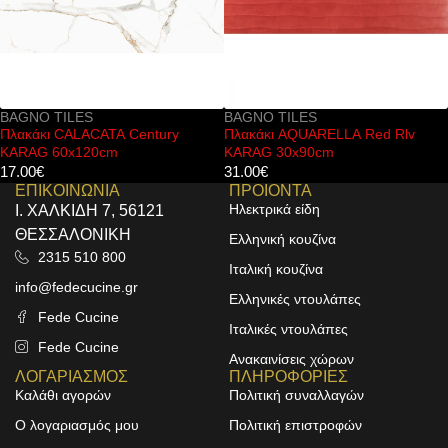
BAGNO TILES
BAGNO TILES
Πλακάκι AQUARELLA Red Rlv
Πλακάκι ARIANA Graphite Rlv
KARAG 30x90cm
KARAG 25x70cm
31.00
€
23.00
€
ΕΠΙΚΟΙΝΩΝΙΑ
ΠΡΟΙΟΝΤΑ
Ηλεκτρικά είδη
Ι. ΧΑΛΚΙΔΗ 7, 56121
ΘΕΣΣΑΛΟΝΙΚΗ
Ελληνική κουζίνα
2315 510 800
Ιταλική κουζίνα
info@fedecucine.gr
Ελληνικές ντουλάπες
Fede Cucine
Ιταλικές ντουλάπες
Fede Cucine
Ανακαινίσεις χώρων
ΛΟΓΑΡΙΑΣΜΟΣ
ΠΛΗΡΟΦΟΡΙΕΣ
Καλάθι αγορών
Πολιτική συναλλαγών
Ο λογαριασμός μου
Πολιτική επιστροφών