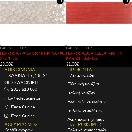
AGNO TILES
BAGNO TILES
B
λακάκι ARIANA Stone Rlv KARAG
Πλακάκι AQUARELLA Red Rlv
Π
5x70cm
KARAG 30x90cm
K
3.00
€
31.00
€
3
ΕΠΙΚΟΙΝΩΝΙΑ
ΠΡΟΙΟΝΤΑ
Ηλεκτρικά είδη
Ι. ΧΑΛΚΙΔΗ 7, 56121
ΘΕΣΣΑΛΟΝΙΚΗ
Ελληνική κουζίνα
2315 510 800
Ιταλική κουζίνα
info@fedecucine.gr
Ελληνικές ντουλάπες
Fede Cucine
Ιταλικές ντουλάπες
Fede Cucine
Ανακαινίσεις χώρων
ΛΟΓΑΡΙΑΣΜΟΣ
ΠΛΗΡΟΦΟΡΙΕΣ
Καλάθι αγορών
Πολιτική συναλλαγών