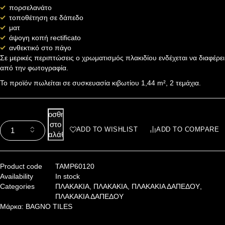
πορσελανάτο
τοποθέτηση σε δάπεδο
ματ
άψογη κοπή rectificato
ανθεκτικό στο πάγο
Σε μερικές περιπτώσεις ο χρωματισμός πλακιδίου ενδέχεται να διαφέρει
από την φωτογραφία.
Το προϊόν πωλείται σε συσκευασία κιβωτίου 1,44 m², 2 τεμάχια.
Προσθήκη
στο
ADD TO WISHLIST
ADD TO COMPARE
καλάθι
Product code
TAMP60120
Availability
In stock
Categories
ΠΛΑΚΑΚΙΑ
,
ΠΛΑΚΑΚΙΑ
,
ΠΛΑΚΑΚΙΑ ΔΑΠΕΔΟΥ
,
ΠΛΑΚΑΚΙΑ ΔΑΠΕΔΟΥ
Μάρκα:
BAGNO TILES