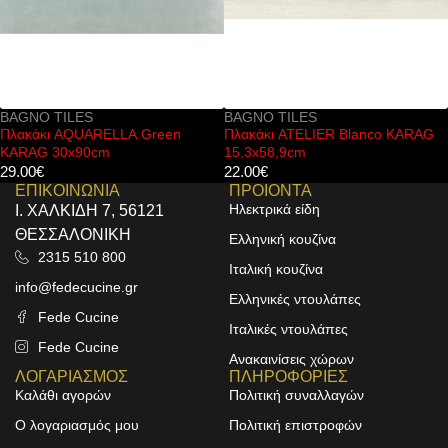
BAGNO TILES
BAGNO TILES
Πλακάκι ATELIER Blanco KARAG
Πλακάκι ARIANA Cold Rlv KAR
15,3x58,9cm
25x70cm
22.00
€
23.00
€
ΕΠΙΚΟΙΝΩΝΙΑ
ΠΡΟΙΟΝΤΑ
Ηλεκτρικά είδη
Ι. ΧΑΛΚΙΔΗ 7, 56121
ΘΕΣΣΑΛΟΝΙΚΗ
Ελληνική κουζίνα
2315 510 800
Ιταλική κουζίνα
info@fedecucine.gr
Ελληνικές ντουλάπες
Fede Cucine
Ιταλικές ντουλάπες
Fede Cucine
Ανακαινίσεις χώρων
ΛΟΓΑΡΙΑΣΜΟΣ
ΠΛΗΡΟΦΟΡΙΕΣ
Καλάθι αγορών
Πολιτική συναλλαγών
Ο λογαριασμός μου
Πολιτική επιστροφών