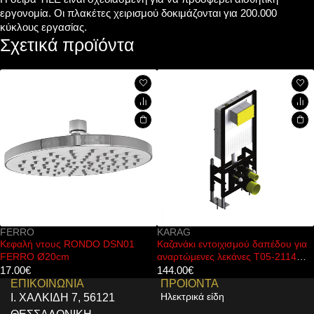
εργονομία. Οι πλακέτες χειρισμού δοκιμάζονται για 200.000
κύκλους εργασίας.
Σχετικά προϊόντα
KARAG
FERRO
DO DSN01
Καζανάκι εντοιχισμού δαπέδου για
Μπαταρία νιπτήρος
αναρτώμενες λεκάνες T05-2114
FERRO
KARAG
144.00
€
80.00
€
ΕΠΙΚΟΙΝΩΝΙΑ
ΠΡΟΙΟΝΤΑ
Ηλεκτρικά είδη
Ι. ΧΑΛΚΙΔΗ 7, 56121