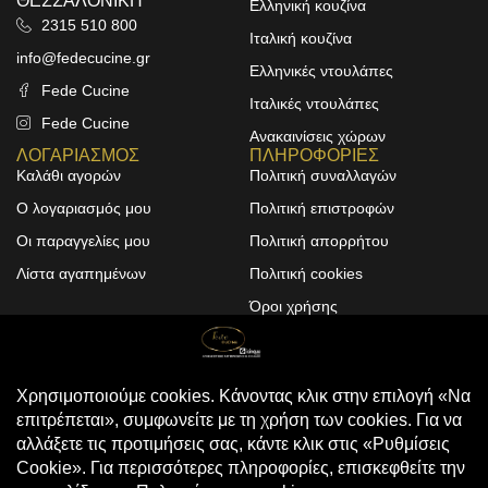
ΘΕΣΣΑΛΟΝΙΚΗ
Ελληνική κουζίνα
2315 510 800
Ιταλική κουζίνα
info@fedecucine.gr
Ελληνικές ντουλάπες
Fede Cucine
Ιταλικές ντουλάπες
Fede Cucine
Ανακαινίσεις χώρων
ΛΟΓΑΡΙΑΣΜΟΣ
ΠΛΗΡΟΦΟΡΙΕΣ
Καλάθι αγορών
Πολιτική συναλλαγών
Ο λογαριασμός μου
Πολιτική επιστροφών
Οι παραγγελίες μου
Πολιτική απορρήτου
Λίστα αγαπημένων
Πολιτική cookies
Όροι χρήσης
Design & Development by
ALPHA DESIGNERS
© 2025
FEDE CUCINE
. All Rights
Reserved
Compare
(0)