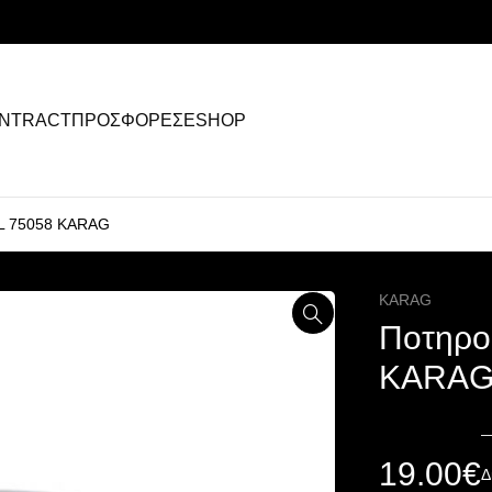
NTRACT
ΠΡΟΣΦΟΡΕΣ
ESHOP
L 75058 KARAG
KARAG
Ποτηρο
KARA
19.00
€
Δ