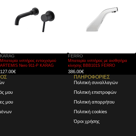
FERRO
KARAG
Μπαταρία νιπτήρος με αισθητήρα
Μπαταρία νιπτήρος εντοιχισμού
κίνησης BBB101S FERRO
ARTEMIS Cromo 911-P KARAG
386.00
€
111.00
€
ΜΟΣ
ΠΛΗΡΟΦΟΡΙΕΣ
ών
Πολιτική συναλλαγών
ός μου
Πολιτική επιστροφών
ες μου
Πολιτική απορρήτου
μένων
Πολιτική cookies
Όροι χρήσης