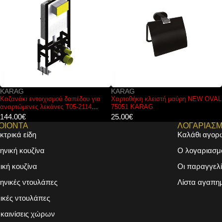
KARAG
KARAG
Χαρτοθήκη κλειστή μαύρη NEW OVAL
Μπαταρία νιπτήρος εντοιχισμού
75051 KARAG
ARTEMIS Nero 911-P KARAG
25.00
€
127.00
€
ΟΙΟΝΤΑ
ΛΟΓΑΡΙΑΣ
κτρικά είδη
Καλάθι αγορ
ηνική κουζίνα
Ο λογαριασμ
λική κουζίνα
Οι παραγγελί
ηνικές ντουλάπες
Λίστα αγαπη
λικές ντουλάπες
καινίσεις χώρων