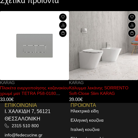
Σχετικά προϊόντα
KARAG
KARAG
σης καζανακίου
Κάλυμμα λεκάνης SORRENTO
Καζανάκι εντοιχισμο
58-0180
Soft-Close Slim KARAG
αναρτώμενες λεκάνε
KARAG
39.00
€
144.00
€
ΕΠΙΚΟΙΝΩΝΙΑ
ΠΡΟΙΟΝΤΑ
Ηλεκτρικά είδη
Ι. ΧΑΛΚΙΔΗ 7, 56121
ΘΕΣΣΑΛΟΝΙΚΗ
Ελληνική κουζίνα
2315 510 800
Ιταλική κουζίνα
info@fedecucine.gr