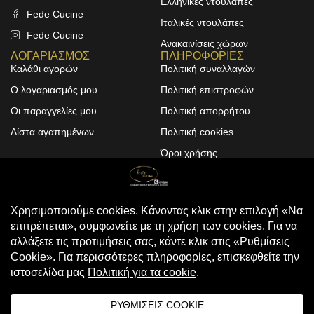
Ελληνικές ντουλάπες
Fede Cucine
Ιταλικές ντουλάπες
Fede Cucine
Ανακαινίσεις χώρων
ΛΟΓΑΡΙΑΣΜΟΣ
ΠΛΗΡΟΦΟΡΙΕΣ
Καλάθι αγορών
Πολιτική συναλλαγών
Ο λογαριασμός μου
Πολιτική επιστροφών
Οι παραγγελίες μου
Πολιτική απορρήτου
Λίστα αγαπημένων
Πολιτική cookies
Όροι χρήσης
Design & Development by
ALPHA DESIGNERS
© 2025
FEDE CUCINE
. All Rights
Reserved
Compare
(0)