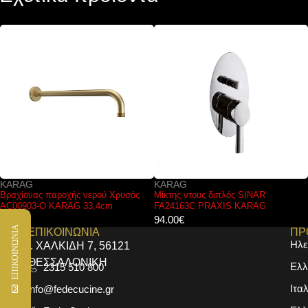
KARAG
FERRO
Μίκτης ντους διπλός SINAR
Μπαταρία νιπτήρος εντοιχισμού
FA24163C PRAXIS KARAG
VASTO BVA3 FERRO
94.00
€
51.00
€
ΕΠΙΚΟΙΝΩΝΙΑ
ΕΠΙΚΟΙΝΩΝΙΑ
ΠΡ
Ηλε
Ι. ΧΑΛΚΙΔΗ 7, 56121
ΘΕΣΣΑΛΟΝΙΚΗ
Ελλ
2315 510 800
Ιτα
info@fedecucine.gr