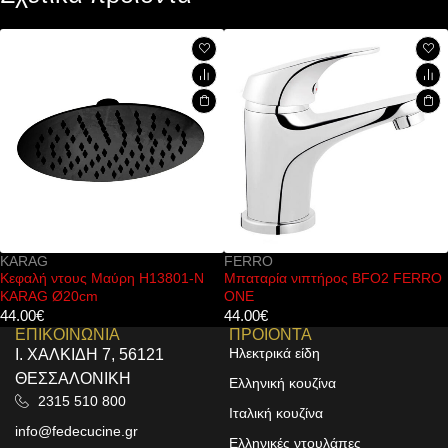
FERRO
KARAG
H13801-N
Μπαταρία νιπτήρος BFO2 FERRO
Μπαταρία μπιντέ ANDA
ONE
Bronze WNW468073P
44.00
€
122.00
€
ΕΠΙΚΟΙΝΩΝΙΑ
ΠΡΟΙΟΝΤΑ
Ηλεκτρικά είδη
Ι. ΧΑΛΚΙΔΗ 7, 56121
ΘΕΣΣΑΛΟΝΙΚΗ
Ελληνική κουζίνα
2315 510 800
Ιταλική κουζίνα
info@fedecucine.gr
Ελληνικές ντουλάπες