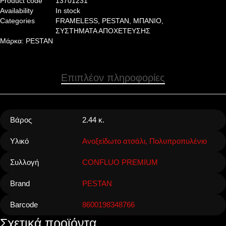
Product code
13701231
Availability
In stock
Categories
FRAMELESS
,
PESTAN
,
ΜΠΑΝΙΟ
,
ΣΥΣΤΗΜΑΤΑ ΑΠΟΧΕΤΕΥΣΗΣ
Μάρκα:
PESTAN
Επιπλέον πληροφορίες
Βάρος
2.44 κ.
Υλικό
Ανοξείδωτο ατσάλι, Πολυπροπυλένιο
Συλλογή
CONFLUO PREMIUM
Brand
PESTAN
Barcode
8600198348766
Σχετικά προϊόντα