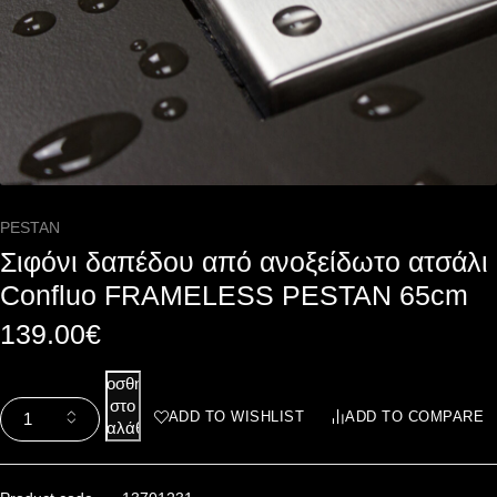
PESTAN
Σιφόνι δαπέδου από ανοξείδωτο ατσάλι
Confluo FRAMELESS PESTAN 65cm
139.00
€
Προσθήκη
στο
ADD TO WISHLIST
ADD TO COMPARE
καλάθι