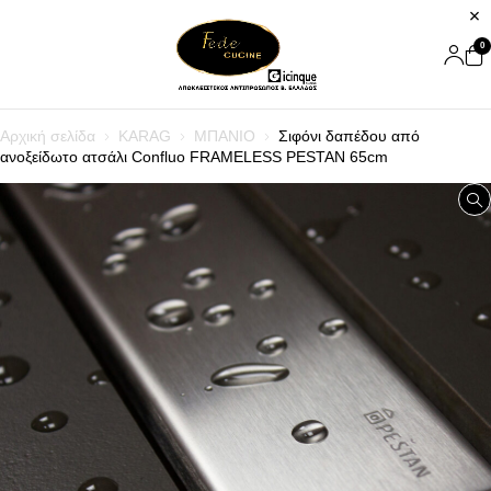
0
Αρχική σελίδα
KARAG
ΜΠΑΝΙΟ
Σιφόνι δαπέδου από
ανοξείδωτο ατσάλι Confluo FRAMELESS PESTAN 65cm