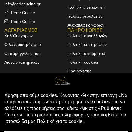
info@fedecucine.gr
Ελληνικές ντουλάπες
Fede Cucine
Ιταλικές ντουλάπες
Fede Cucine
Ανακαινίσεις χώρων
ΛΟΓΑΡΙΑΣΜΟΣ
ΠΛΗΡΟΦΟΡΙΕΣ
Καλάθι αγορών
Πολιτική συναλλαγών
Ο λογαριασμός μου
Πολιτική επιστροφών
Οι παραγγελίες μου
Πολιτική απορρήτου
Λίστα αγαπημένων
Πολιτική cookies
Όροι χρήσης
Design & Development by
ALPHA DESIGNERS
© 2025
FEDE CUCINE
. All Rights
Reserved
Compare
(0)