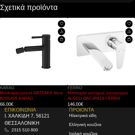
Σχετικά προϊόντα
FERRO
KARAG
Nero
Μπαταρία νιπτήρος εντοιχισμού
Μπαταρία νιπτήρος εντοιχι
ALGEO BAG3PA18 FERRO
ARTEMIS Nero 911-P KAR
146.00
€
127.00
€
ΕΠΙΚΟΙΝΩΝΙΑ
ΠΡΟΙΟΝΤΑ
Ηλεκτρικά είδη
Ι. ΧΑΛΚΙΔΗ 7, 56121
ΘΕΣΣΑΛΟΝΙΚΗ
Ελληνική κουζίνα
2315 510 800
Ιταλική κουζίνα