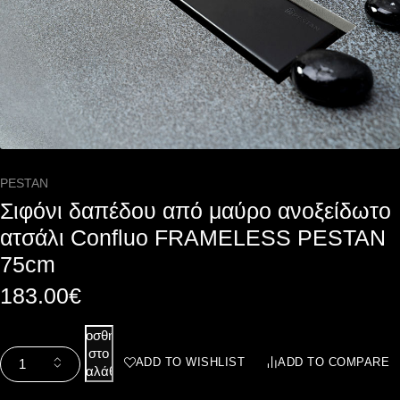
PESTAN
Σιφόνι δαπέδου από μαύρο ανοξείδωτο
ατσάλι Confluo FRAMELESS PESTAN
75cm
183.00
€
Προσθήκη
στο
ADD TO WISHLIST
ADD TO COMPARE
καλάθι