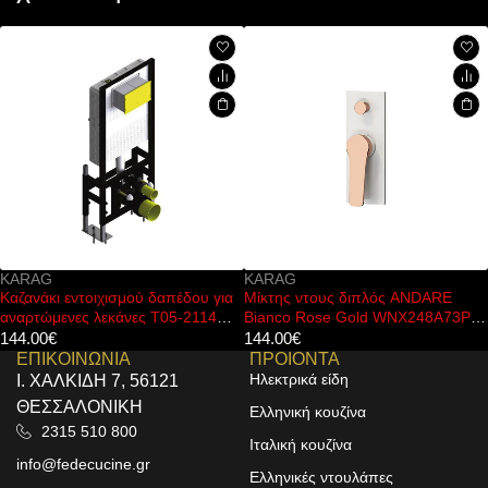
KARAG
FERRO
απέδου για
Μίκτης ντους διπλός ANDARE
Μπαταρία νιπτήρος B
05-2114
Bianco Rose Gold WNX248A73PH-
ONE
RG KARAG
144.00
€
44.00
€
ΕΠΙΚΟΙΝΩΝΙΑ
ΠΡΟΙΟΝΤΑ
Ηλεκτρικά είδη
Ι. ΧΑΛΚΙΔΗ 7, 56121
ΘΕΣΣΑΛΟΝΙΚΗ
Ελληνική κουζίνα
2315 510 800
Ιταλική κουζίνα
info@fedecucine.gr
Ελληνικές ντουλάπες