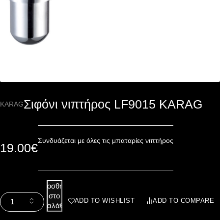
Σιφόνι νιπτήρος LF9015 KARAG
KARAG
Συνδυάζεται με όλες τις μπαταρίες νιπτήρος
19.00
€
Προσθήκη
στο
ADD TO WISHLIST
ADD TO COMPARE
καλάθι