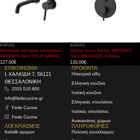
KARAG
FERRO
ος εντοιχισμού
Μίκτης ντους διπλός ARTEMIS
Μπαταρία νιπτή
911-P KARAG
Nero BM34F02C KARAG
κίνησης BBB10
133.00
€
386.00
€
ΕΠΙΚΟΙΝΩΝΙΑ
ΠΡΟΙΟΝΤΑ
Ηλεκτρικά είδη
Ι. ΧΑΛΚΙΔΗ 7, 56121
ΘΕΣΣΑΛΟΝΙΚΗ
Ελληνική κουζίνα
2315 510 800
Ιταλική κουζίνα
info@fedecucine.gr
Ελληνικές ντουλάπες
Fede Cucine
Ιταλικές ντουλάπες
Fede Cucine
Ανακαινίσεις χώρων
ΛΟΓΑΡΙΑΣΜΟΣ
ΠΛΗΡΟΦΟΡΙΕΣ
Καλάθι αγορών
Πολιτική συναλλαγών