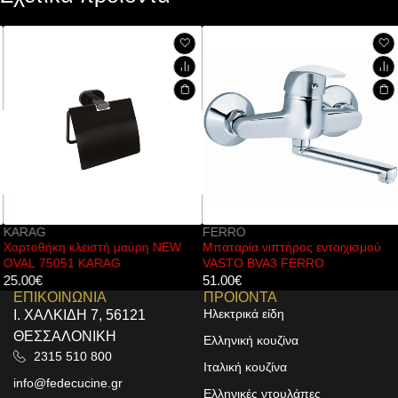
KARAG
FERRO
Χαρτοθήκη κλειστή μαύρη NEW
Μπαταρία νιπτήρος εντοιχισμού
OVAL 75051 KARAG
VASTO BVA3 FERRO
25.00
€
51.00
€
ΕΠΙΚΟΙΝΩΝΙΑ
ΠΡΟΙΟΝΤΑ
Ηλεκτρικά είδη
Ι. ΧΑΛΚΙΔΗ 7, 56121
ΘΕΣΣΑΛΟΝΙΚΗ
Ελληνική κουζίνα
2315 510 800
Ιταλική κουζίνα
info@fedecucine.gr
Ελληνικές ντουλάπες