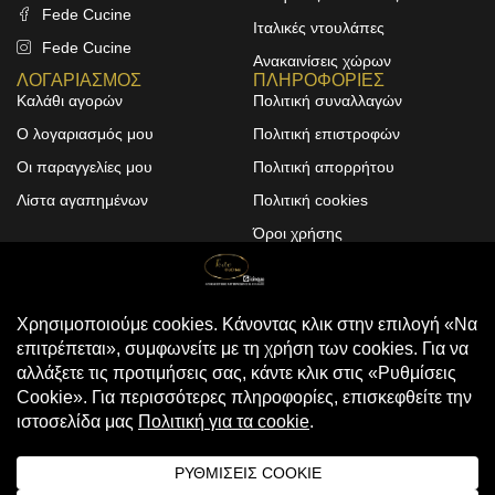
Fede Cucine
Ιταλικές ντουλάπες
Fede Cucine
Ανακαινίσεις χώρων
ΛΟΓΑΡΙΑΣΜΟΣ
ΠΛΗΡΟΦΟΡΙΕΣ
Καλάθι αγορών
Πολιτική συναλλαγών
Ο λογαριασμός μου
Πολιτική επιστροφών
Οι παραγγελίες μου
Πολιτική απορρήτου
Λίστα αγαπημένων
Πολιτική cookies
Όροι χρήσης
Design & Development by
ALPHA DESIGNERS
© 2025
FEDE CUCINE
. All Rights
Reserved
Compare
(0)