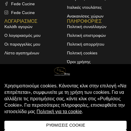
Fede Cucine
Ιταλικές ντουλάπες
Fede Cucine
Ανακαινίσεις χώρων
ΛΟΓΑΡΙΑΣΜΟΣ
ΠΛΗΡΟΦΟΡΙΕΣ
Καλάθι αγορών
Πολιτική συναλλαγών
Ο λογαριασμός μου
Πολιτική επιστροφών
Οι παραγγελίες μου
Πολιτική απορρήτου
Λίστα αγαπημένων
Πολιτική cookies
Όροι χρήσης
Design & Development by
ALPHA DESIGNERS
© 2025
FEDE CUCINE
. All Rights
Reserved
Compare
(0)