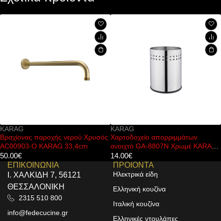
KARAG
KARAG
παροχής νερού Χρυσός
Χαρτοδοχείο απορριμμάτων
Κάλυμμα λ
 KARAG 33,4cm
ανοιχτό GA-8807N Χρωμέ KARAG
Soft-Close
7lt
14.00
€
39.00
€
ΕΠΙΚΟΙΝΩΝΙΑ
ΠΡΟΙΟΝΤΑ
Ηλεκτρικά είδη
Ι. ΧΑΛΚΙΔΗ 7, 56121
ΘΕΣΣΑΛΟΝΙΚΗ
Ελληνική κουζίνα
2315 510 800
Ιταλική κουζίνα
info@fedecucine.gr
Ελληνικές ντουλάπες