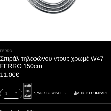
FERRO
Σπιράλ τηλεφώνου ντους χρωμέ W47
FERRO 150cm
11.00
€
Προσθήκη
στο
ADD TO WISHLIST
ADD TO COMPARE
καλάθι