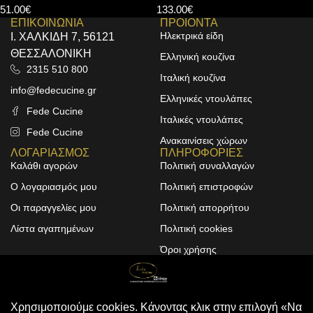
133.00
€
50.00
€
ΕΠΙΚΟΙΝΩΝΙΑ
ΠΡΟΙΟΝΤΑ
Ηλεκτρικά είδη
Ι. ΧΑΛΚΙΔΗ 7, 56121
ΘΕΣΣΑΛΟΝΙΚΗ
Ελληνική κουζίνα
2315 510 800
Ιταλική κουζίνα
info@fedecucine.gr
Ελληνικές ντουλάπες
Fede Cucine
Ιταλικές ντουλάπες
Fede Cucine
Ανακαινίσεις χώρων
ΛΟΓΑΡΙΑΣΜΟΣ
ΠΛΗΡΟΦΟΡΙΕΣ
Καλάθι αγορών
Πολιτική συναλλαγών
Ο λογαριασμός μου
Πολιτική επιστροφών
Οι παραγγελίες μου
Πολιτική απορρήτου
Λίστα αγαπημένων
Πολιτική cookies
Όροι χρήσης
Design & Development by
ALPHA DESIGNERS