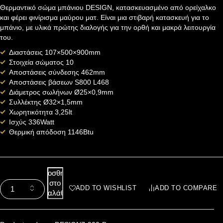
Θερμαντικό σώμα μπάνιου DESIGN, κατασκευασμένο από ορείχαλκο
και φέρει φινίρισμα μαύρου ματ. Είναι μια στιβαρή κατασκευή για το
μπάνιο, με υλικά πρώτης διαλογής για την ορθή και μακρά λειτουργία
του.
Διαστάσεις 107×500×900mm
Στοιχεία σώματος 10
Αποστάσεις σύνδεσης 462mm
Αποστάσεις βάσεων S800 L468
Διάμετρος σωλήνων Ø25×0,9mm
Συλλέκτης Ø32×1,5mm
Χωρητικότητα 3,25lt
Ισχύς 336Watt
Θερμική απόδοση 1146Btu
Προσθήκη
στο
ADD TO WISHLIST
ADD TO COMPARE
καλάθι