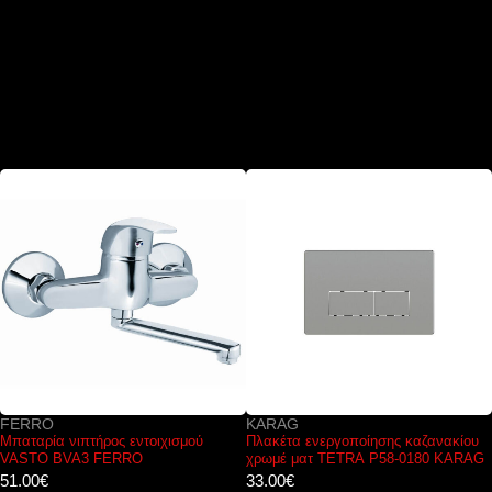
FERRO
KARAG
Μπαταρία νιπτήρος εντοιχισμού
Πλακέτα ενεργοποίησης καζανακίου
VASTO BVA3 FERRO
χρωμέ ματ TETRA P58-0180 KARAG
51.00
€
33.00
€