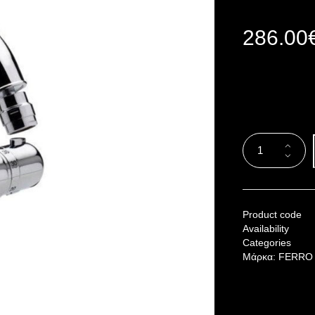
286.00
Product code
Availability
Categories
Μάρκα:
FERRO