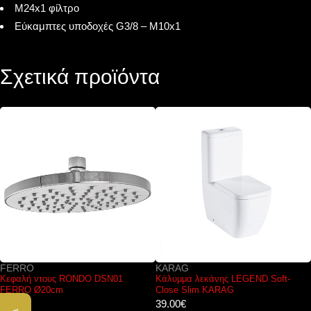
M24x1 φίλτρο
Εύκαμπτες υποδοχές G3/8 – M10x1
Σχετικά προϊόντα
FERRO
KARAG
Κεφαλή ντους RONDO DSN01
Κάλυμμα λεκάνης LEGEND Soft-
FERRO Ø20cm
Close Slim KARAG
17.00
€
39.00
€