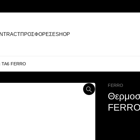
NTRACT
ΠΡΟΣΦΟΡΕΣ
ESHOP
τέ TA6 FERRO
FERRO
Θερμοσ
FERR