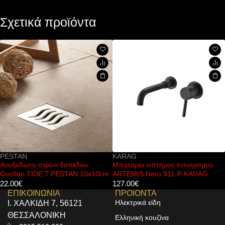
Σχετικά προϊόντα
KARAG
KARAG
ου
Μπαταρία νιπτήρος εντοιχισμού
Μπαταρία μπιντέ ARTEMI
10x10cm
ARTEMIS Nero 911-P KARAG
B205A05 KARAG
127.00
€
66.00
€
ΕΠΙΚΟΙΝΩΝΙΑ
ΠΡΟΙΟΝΤΑ
Ηλεκτρικά είδη
Ι. ΧΑΛΚΙΔΗ 7, 56121
ΘΕΣΣΑΛΟΝΙΚΗ
Ελληνική κουζίνα