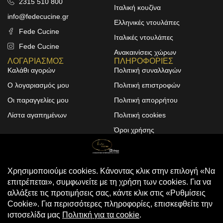
2315 510 800
Ιταλική κουζίνα
info@fedecucine.gr
Ελληνικές ντουλάπες
Fede Cucine
Ιταλικές ντουλάπες
Fede Cucine
Ανακαινίσεις χώρων
ΛΟΓΑΡΙΑΣΜΟΣ
ΠΛΗΡΟΦΟΡΙΕΣ
Καλάθι αγορών
Πολιτική συναλλαγών
Ο λογαριασμός μου
Πολιτική επιστροφών
Οι παραγγελίες μου
Πολιτική απορρήτου
Λίστα αγαπημένων
Πολιτική cookies
Όροι χρήσης
Design & Development by
ALPHA DESIGNERS
© 2025
FEDE CUCINE
. All Rights
Reserved
Compare
(0)