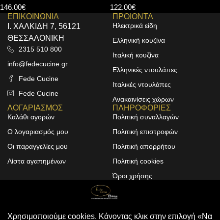
146.00
€
122.00
€
ΕΠΙΚΟΙΝΩΝΙΑ
ΠΡΟΙΟΝΤΑ
Ηλεκτρικά είδη
Ι. ΧΑΛΚΙΔΗ 7, 56121
ΘΕΣΣΑΛΟΝΙΚΗ
Ελληνική κουζίνα
2315 510 800
Ιταλική κουζίνα
info@fedecucine.gr
Ελληνικές ντουλάπες
Fede Cucine
Ιταλικές ντουλάπες
Fede Cucine
Ανακαινίσεις χώρων
ΛΟΓΑΡΙΑΣΜΟΣ
ΠΛΗΡΟΦΟΡΙΕΣ
Καλάθι αγορών
Πολιτική συναλλαγών
Ο λογαριασμός μου
Πολιτική επιστροφών
Οι παραγγελίες μου
Πολιτική απορρήτου
Λίστα αγαπημένων
Πολιτική cookies
Όροι χρήσης
Design & Development by
ALPHA DESIGNERS