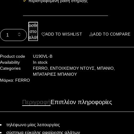
περιστρεφόμενη βάση στήριξης
Προσθήκη
στο
ADD TO WISHLIST
ADD TO COMPARE
καλάθι
Product code
U190VL-B
Availability
In stock
Categories
FERRO
,
ΕΝΤΟΙΧΙΣΜΟΥ ΝΤΟΥΣ
,
ΜΠΑΝΙΟ
,
ΜΠΑΤΑΡΙΕΣ ΜΠΑΝΙΟΥ
Μάρκα:
FERRO
Περιγραφή
Επιπλέον πληροφορίες
τηλέφωνο μίας λειτουργίας
σύστημα εύκολης αφαίρεσης αλάτων