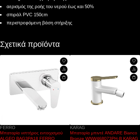
αερισμός της ροής του νερού έως και 50%
σπιράλ PVC 150cm
περιστρεφόμενη βάση στήριξης
Σχετικά προϊόντα
FERRO
KARAG
Μπαταρία νιπτήρος εντοιχισμού
Μπαταρία μπιντέ ANDARE Bianco
ALGEO BAG3PA18 FERRO
Bronze WNW468073PH-B KARAG