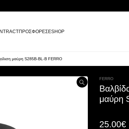
NTRACT
ΠΡΟΣΦΟΡΕΣ
ESHOP
ρχείλιση μαύρη S285B-BL-B FERRO
FERRO
Βαλβίδα
μαύρη 
25.00
€