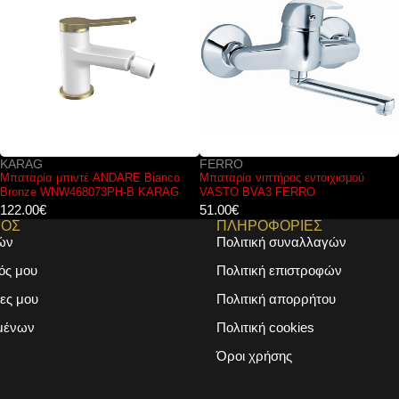
FERRO
KARAG
Μπαταρία νιπτήρος εντοιχισμού
Κάλυμμα λεκάνης LEGEND Soft-
VASTO BVA3 FERRO
Close Slim KARAG
51.00
€
39.00
€
ΜΟΣ
ΠΛΗΡΟΦΟΡΙΕΣ
ών
Πολιτική συναλλαγών
ός μου
Πολιτική επιστροφών
ες μου
Πολιτική απορρήτου
μένων
Πολιτική cookies
Όροι χρήσης