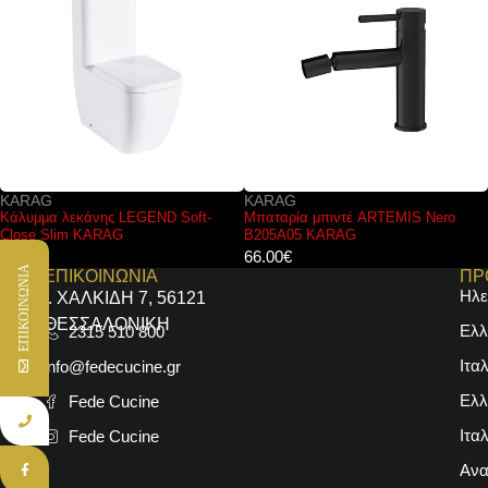
KARAG
KARAG
Μπαταρία μπιντέ ARTEMIS Nero
Κάλυμμα λεκάνης SORRENTO Soft-
B205A05 KARAG
Close Slim KARAG
66.00
€
39.00
€
ΕΠΙΚΟΙΝΩΝΙΑ
ΕΠΙΚΟΙΝΩΝΙΑ
ΠΡ
Ηλε
Ι. ΧΑΛΚΙΔΗ 7, 56121
ΘΕΣΣΑΛΟΝΙΚΗ
Ελλ
2315 510 800
Ιτα
info@fedecucine.gr
Ελλ
Fede Cucine
Ιτα
Fede Cucine
Ανα