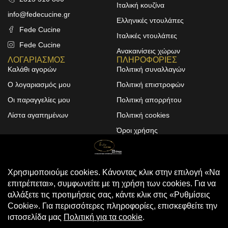
Ιταλική κουζίνα
info@fedecucine.gr
Ελληνικές ντουλάπες
Fede Cucine
Ιταλικές ντουλάπες
Fede Cucine
Ανακαινίσεις χώρων
ΛΟΓΑΡΙΑΣΜΟΣ
ΠΛΗΡΟΦΟΡΙΕΣ
Καλάθι αγορών
Πολιτική συναλλαγών
Ο λογαριασμός μου
Πολιτική επιστροφών
Οι παραγγελίες μου
Πολιτική απορρήτου
Λίστα αγαπημένων
Πολιτική cookies
Όροι χρήσης
Design & Development by
ALPHA DESIGNERS
© 2025
FEDE CUCINE
. All Rights
Reserved
Compare
(0)