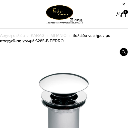
0
Αρχική σελίδα
KARAG
ΜΠΑΝΙΟ
Βαλβίδα νιπτήρος με
υπερχείλιση χρωμέ S285-B FERRO