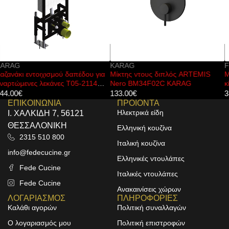
KARAG
FERRO
ια
Μίκτης ντους διπλός ARTEMIS
Μπαταρία νιπτήρος με αισθητήρ
Nero BM34F02C KARAG
κίνησης BBB101S FERRO
133.00
€
386.00
€
ΕΠΙΚΟΙΝΩΝΙΑ
ΠΡΟΙΟΝΤΑ
Ηλεκτρικά είδη
Ι. ΧΑΛΚΙΔΗ 7, 56121
ΘΕΣΣΑΛΟΝΙΚΗ
Ελληνική κουζίνα
2315 510 800
Ιταλική κουζίνα
info@fedecucine.gr
Ελληνικές ντουλάπες
Fede Cucine
Ιταλικές ντουλάπες
Fede Cucine
Ανακαινίσεις χώρων
ΛΟΓΑΡΙΑΣΜΟΣ
ΠΛΗΡΟΦΟΡΙΕΣ
Καλάθι αγορών
Πολιτική συναλλαγών
Ο λογαριασμός μου
Πολιτική επιστροφών