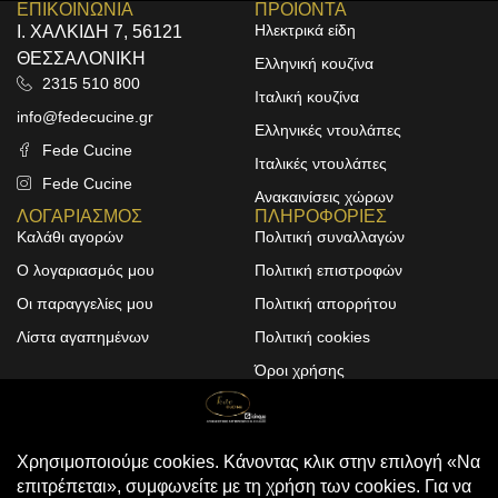
ΕΠΙΚΟΙΝΩΝΙΑ
ΠΡΟΙΟΝΤΑ
Ηλεκτρικά είδη
Ι. ΧΑΛΚΙΔΗ 7, 56121
ΘΕΣΣΑΛΟΝΙΚΗ
Ελληνική κουζίνα
2315 510 800
Ιταλική κουζίνα
info@fedecucine.gr
Ελληνικές ντουλάπες
Fede Cucine
Ιταλικές ντουλάπες
Fede Cucine
Ανακαινίσεις χώρων
ΛΟΓΑΡΙΑΣΜΟΣ
ΠΛΗΡΟΦΟΡΙΕΣ
Καλάθι αγορών
Πολιτική συναλλαγών
Ο λογαριασμός μου
Πολιτική επιστροφών
Οι παραγγελίες μου
Πολιτική απορρήτου
Λίστα αγαπημένων
Πολιτική cookies
Όροι χρήσης
Design & Development by
ALPHA DESIGNERS
© 2025
FEDE CUCINE
. All Rights