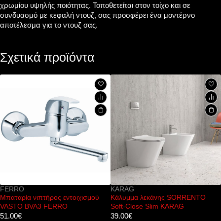
χρωμίου υψηλής ποιότητας. Τοποθετείται στον τοίχο και σε
συνδυασμό με κεφαλή ντουζ, σας προσφέρει ένα μοντέρνο
αποτέλεσμα για το ντουζ σας.
Σχετικά προϊόντα
KARAG
PESTAN
οιχισμού
Κάλυμμα λεκάνης SORRENTO
Ανοξείδωτο σιφόνι δαπ
Soft-Close Slim KARAG
Confluo TIDE 7 PEST
39.00
€
22.00
€