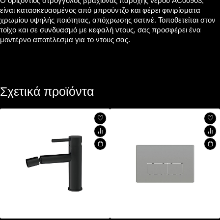
Ο οριζόντιος στρογγυλός βραχίονας παροχής νερού AC00903,
είναι κατασκευασμένος από μπρούντζο και φέρει φινιρίσματα
χρωμίου υψηλής ποιότητας, απόχρωσης σατινέ. Τοποθετείται στον
τοίχο και σε συνδυασμό με κεφαλή ντους, σας προσφέρει ένα
μοντέρνο αποτέλεσμα για το ντους σας.
Σχετικά προϊόντα