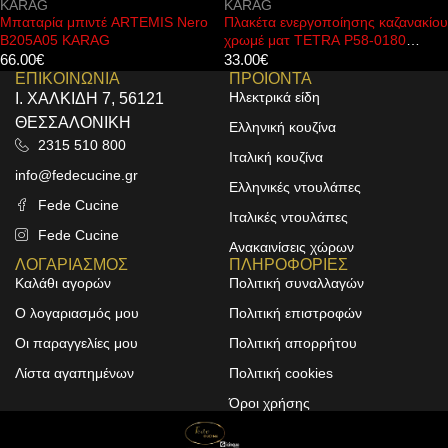
KARAG
KARAG
Μπαταρία μπιντέ ARTEMIS Nero
Πλακέτα ενεργοποίησης καζανακίου
B205A05 KARAG
χρωμέ ματ TETRA P58-0180
KARAG
66.00
€
33.00
€
ΕΠΙΚΟΙΝΩΝΙΑ
ΠΡΟΙΟΝΤΑ
Ηλεκτρικά είδη
Ι. ΧΑΛΚΙΔΗ 7, 56121
ΘΕΣΣΑΛΟΝΙΚΗ
Ελληνική κουζίνα
2315 510 800
Ιταλική κουζίνα
info@fedecucine.gr
Ελληνικές ντουλάπες
Fede Cucine
Ιταλικές ντουλάπες
Fede Cucine
Ανακαινίσεις χώρων
ΛΟΓΑΡΙΑΣΜΟΣ
ΠΛΗΡΟΦΟΡΙΕΣ
Καλάθι αγορών
Πολιτική συναλλαγών
Ο λογαριασμός μου
Πολιτική επιστροφών
Οι παραγγελίες μου
Πολιτική απορρήτου
Λίστα αγαπημένων
Πολιτική cookies
Όροι χρήσης
Design & Development by