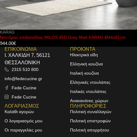
KARAG
Νιπτήρας επιδαπέδιος MILOS 45D Grey Matt KARAG Ø44x91cm
944.00
€
ΕΠΙΚΟΙΝΩΝΙΑ
ΠΡΟΙΟΝΤΑ
Ηλεκτρικά είδη
Ι. ΧΑΛΚΙΔΗ 7, 56121
ΘΕΣΣΑΛΟΝΙΚΗ
Ελληνική κουζίνα
2315 510 800
Ιταλική κουζίνα
info@fedecucine.gr
Ελληνικές ντουλάπες
Fede Cucine
Ιταλικές ντουλάπες
Fede Cucine
Ανακαινίσεις χώρων
ΛΟΓΑΡΙΑΣΜΟΣ
ΠΛΗΡΟΦΟΡΙΕΣ
Καλάθι αγορών
Πολιτική συναλλαγών
Ο λογαριασμός μου
Πολιτική επιστροφών
Οι παραγγελίες μου
Πολιτική απορρήτου