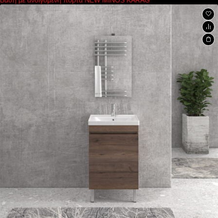
Βάση με ανοιγόμενη πόρτα NEW MINOS KARAG