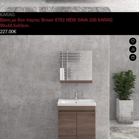
KARAG
Βάση με δύο πόρτες Brown 8702 NEW SAVA 100 KARAG
98x44,5x63cm
227.00
€