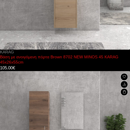
KARAG
Βάση με ανοιγόμενη πόρτα Brown 8702 NEW MINOS 45 KARAG
45x26x55cm
105.00
€