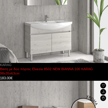
KARAG
Βάση με δύο πόρτες Elvezia 8502 NEW BIANNA 100 KARAG
98x35x63cm
183.00
€