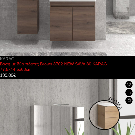
KARAG
Βάση με δύο πόρτες Brown 8702 NEW SAVA 80 KARAG
77,5x44,5x63cm
199.00
€