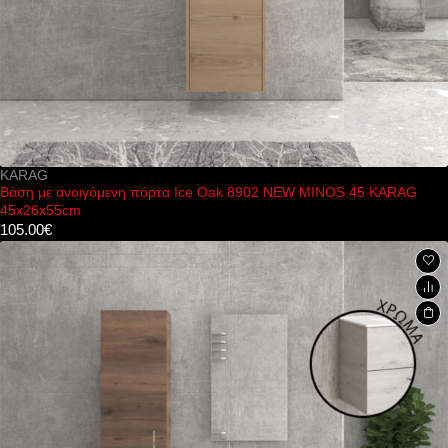
KARAG
Βάση με ανοιγόμενη πόρτα Ice Oak 8902 NEW MINOS 45 KARAG
45x26x55cm
105.00
€