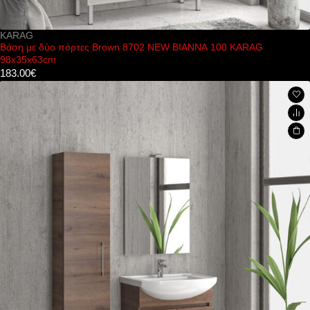
KARAG
Βάση με δύο πόρτες Brown 8702 NEW BIANNA 100 KARAG
98x35x63cm
183.00
€