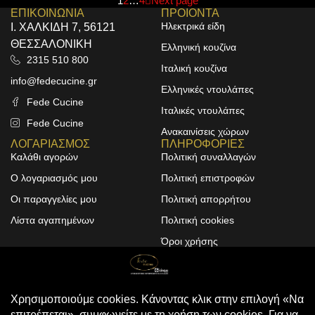
1
2
…
4
Next page
ΕΠΙΚΟΙΝΩΝΙΑ
ΠΡΟΙΟΝΤΑ
Ηλεκτρικά είδη
Ι. ΧΑΛΚΙΔΗ 7, 56121
ΘΕΣΣΑΛΟΝΙΚΗ
Ελληνική κουζίνα
2315 510 800
Ιταλική κουζίνα
info@fedecucine.gr
Ελληνικές ντουλάπες
Fede Cucine
Ιταλικές ντουλάπες
Fede Cucine
Ανακαινίσεις χώρων
ΛΟΓΑΡΙΑΣΜΟΣ
ΠΛΗΡΟΦΟΡΙΕΣ
Καλάθι αγορών
Πολιτική συναλλαγών
Ο λογαριασμός μου
Πολιτική επιστροφών
Οι παραγγελίες μου
Πολιτική απορρήτου
Λίστα αγαπημένων
Πολιτική cookies
Όροι χρήσης
Design & Development by
ALPHA DESIGNERS
© 2025
FEDE CUCINE
. All Rights