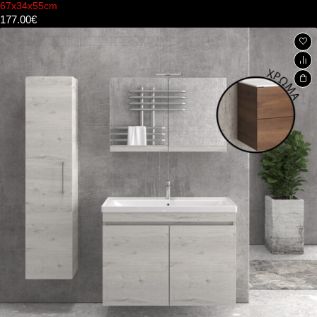
67x34x55cm
177.00
€