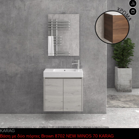
KARAG
Βάση με δύο πόρτες Brown 8702 NEW MINOS 70 KARAG