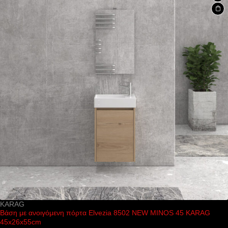
KARAG
Βάση με ανοιγόμενη πόρτα Elvezia 8502 NEW MINOS 45 KARAG
45x26x55cm