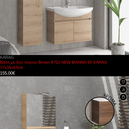
KARAG
Βάση με δύο πόρτες Brown 8702 NEW BIANNA 80 KARAG
77x35x63cm
155.00
€