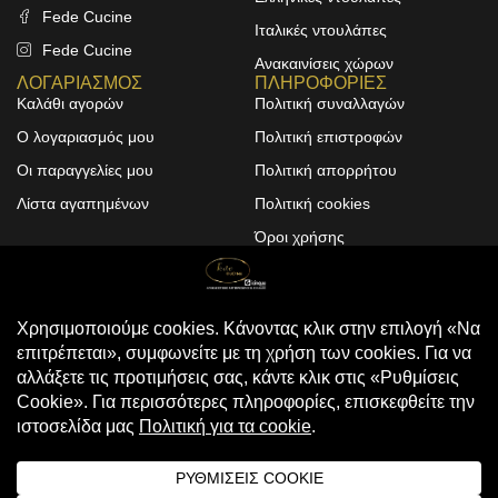
Fede Cucine
Ιταλικές ντουλάπες
Fede Cucine
Ανακαινίσεις χώρων
ΛΟΓΑΡΙΑΣΜΟΣ
ΠΛΗΡΟΦΟΡΙΕΣ
Καλάθι αγορών
Πολιτική συναλλαγών
Ο λογαριασμός μου
Πολιτική επιστροφών
Οι παραγγελίες μου
Πολιτική απορρήτου
Λίστα αγαπημένων
Πολιτική cookies
Όροι χρήσης
Design & Development by
ALPHA DESIGNERS
© 2025
FEDE CUCINE
. All Rights
Reserved
Compare
(0)