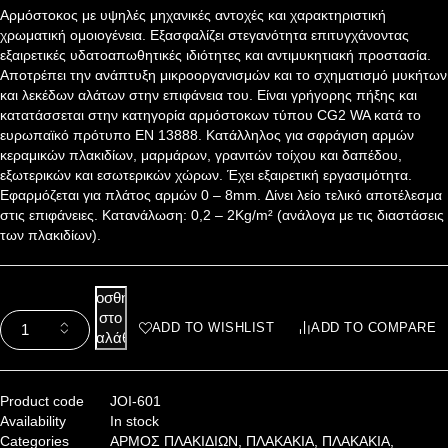
Αρμόστοκος με υψηλές μηχανικές αντοχές και χαρακτηριστική
χρωματική ομοιογένεια. Εξασφαλίζει στεγανότητα επιτυγχάνοντας
εξαιρετικές υδατοαπωθητικές ιδιότητες και αντιμυκητιακή προστασία.
Αποτρέπει την ανάπτυξη μικροοργανισμών και το σχηματισμό μυκήτων
και λεκέδων αλάτων στην επιφάνεια του. Είναι γρήγορης πήξης και
κατατάσσεται στην κατηγορία αρμόστοκων τύπου CG2 WA κατά το
ευρωπαϊκό πρότυπο EN 13888. Κατάλληλος για σφράγιση αρμών
κεραμικών πλακιδίων, μαρμάρων, γρανιτών τοίχου και δαπέδου,
εξωτερικών και εσωτερικών χώρων. Έχει εξαιρετική εργασιμότητα.
Εφαρμόζεται για πλάτος αρμών 0 – 8mm. Δίνει λείο τελικό αποτέλεσμα
στις επιφάνειες. Κατανάλωση: 0,2 – 2Kg/m² (ανάλογα με τις διαστάσεις
των πλακιδίων).
Προσθήκη
στο
ADD TO WISHLIST
ADD TO COMPARE
καλάθι
Product code
JOI-601
Availability
In stock
Categories
ΑΡΜΟΣ ΠΛΑΚΙΔΙΩΝ
,
ΠΛΑΚΑΚΙΑ
,
ΠΛΑΚΑΚΙΑ
,