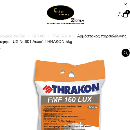
0
Αρχική σελίδα
KARAG
ΠΛΑΚΑΚΙΑ
Αρμόστοκος πορσελάνινης
υφής LUX Nο601 Λευκό THRAKON 5kg