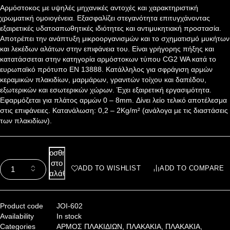
Αρμόστοκος με υψηλές μηχανικές αντοχές και χαρακτηριστική
χρωματική ομοιογένεια. Εξασφαλίζει στεγανότητα επιτυγχάνοντας
εξαιρετικές υδατοαπωθητικές ιδιότητες και αντιμυκητιακή προστασία.
Αποτρέπει την ανάπτυξη μικροοργανισμών και το σχηματισμό μυκήτων
και λεκέδων αλάτων στην επιφάνεια του. Είναι γρήγορης πήξης και
κατατάσσεται στην κατηγορία αρμόστοκων τύπου CG2 WA κατά το
ευρωπαϊκό πρότυπο EN 13888. Κατάλληλος για σφράγιση αρμών
κεραμικών πλακιδίων, μαρμάρων, γρανιτών τοίχου και δαπέδου,
εξωτερικών και εσωτερικών χώρων. Έχει εξαιρετική εργασιμότητα.
Εφαρμόζεται για πλάτος αρμών 0 – 8mm. Δίνει λείο τελικό αποτέλεσμα
στις επιφάνειες. Κατανάλωση: 0,2 – 2Kg/m² (ανάλογα με τις διαστάσεις
των πλακιδίων).
Προσθήκη
στο
ADD TO WISHLIST
ADD TO COMPARE
καλάθι
Product code
JOI-602
Availability
In stock
Categories
ΑΡΜΟΣ ΠΛΑΚΙΔΙΩΝ
,
ΠΛΑΚΑΚΙΑ
,
ΠΛΑΚΑΚΙΑ
,