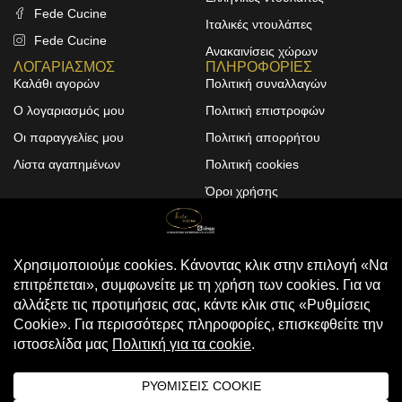
Fede Cucine
Ιταλικές ντουλάπες
Fede Cucine
Ανακαινίσεις χώρων
ΛΟΓΑΡΙΑΣΜΟΣ
ΠΛΗΡΟΦΟΡΙΕΣ
Καλάθι αγορών
Πολιτική συναλλαγών
Ο λογαριασμός μου
Πολιτική επιστροφών
Οι παραγγελίες μου
Πολιτική απορρήτου
Λίστα αγαπημένων
Πολιτική cookies
Όροι χρήσης
Design & Development by
ALPHA DESIGNERS
© 2025
FEDE CUCINE
. All Rights
Reserved
Compare
(0)