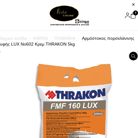
0
Αρχική σελίδα
KARAG
ΠΛΑΚΑΚΙΑ
Αρμόστοκος πορσελάνινης
υφής LUX Nο602 Κρεμ THRAKON 5kg