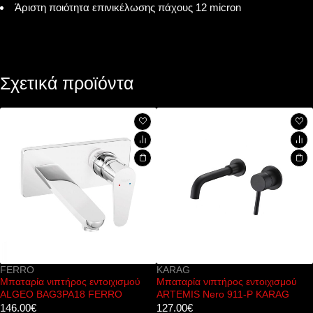
Άριστη ποιότητα επινικέλωσης πάχους 12 micron
Σχετικά προϊόντα
KARAG
FERRO
χισμού
Μπαταρία νιπτήρος εντοιχισμού
Μπαταρία νιπτήρος BFO
RO
ARTEMIS Nero 911-P KARAG
ONE
127.00
€
44.00
€