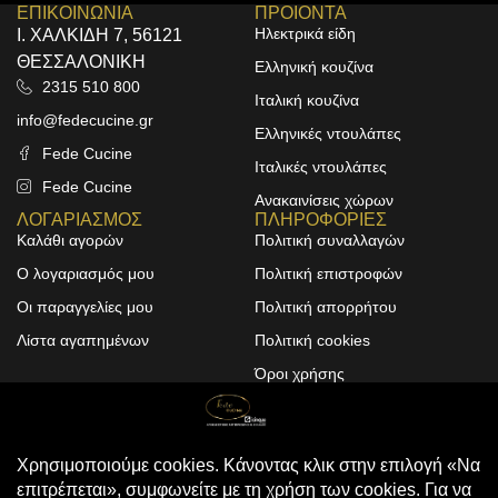
ΕΠΙΚΟΙΝΩΝΙΑ
ΠΡΟΙΟΝΤΑ
Ηλεκτρικά είδη
Ι. ΧΑΛΚΙΔΗ 7, 56121
ΘΕΣΣΑΛΟΝΙΚΗ
Ελληνική κουζίνα
2315 510 800
Ιταλική κουζίνα
info@fedecucine.gr
Ελληνικές ντουλάπες
Fede Cucine
Ιταλικές ντουλάπες
Fede Cucine
Ανακαινίσεις χώρων
ΛΟΓΑΡΙΑΣΜΟΣ
ΠΛΗΡΟΦΟΡΙΕΣ
Καλάθι αγορών
Πολιτική συναλλαγών
Ο λογαριασμός μου
Πολιτική επιστροφών
Οι παραγγελίες μου
Πολιτική απορρήτου
Λίστα αγαπημένων
Πολιτική cookies
Όροι χρήσης
Design & Development by
ALPHA DESIGNERS
© 2025
FEDE CUCINE
. All Rights