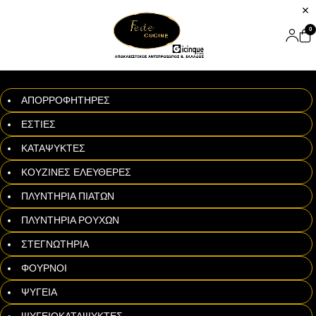
0
ΑΠΟΡΡΟΦΗΤΗΡΕΣ
ΕΣΤΙΕΣ
ΚΑΤΑΨΥΚΤΕΣ
ΚΟΥΖΙΝΕΣ ΕΛΕΥΘΕΡΕΣ
ΠΛΥΝΤΗΡΙΑ ΠΙΑΤΩΝ
ΠΛΥΝΤΗΡΙΑ ΡΟΥΧΩΝ
ΣΤΕΓΝΩΤΗΡΙΑ
ΦΟΥΡΝΟΙ
ΨΥΓΕΙΑ