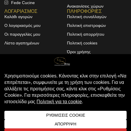
Fede Cucine
Ανακαινίσεις χώρων
ΛΟΓΑΡΙΑΣΜΟΣ
ΠΛΗΡΟΦΟΡΙΕΣ
Καλάθι αγορών
Πολιτική συναλλαγών
Ο λογαριασμός μου
Πολιτική επιστροφών
Οι παραγγελίες μου
Πολιτική απορρήτου
Λίστα αγαπημένων
Πολιτική cookies
Όροι χρήσης
Design & Development by
ALPHA DESIGNERS
© 2025
FEDE CUCINE
. All Rights
Reserved
Compare
(0)
Compare