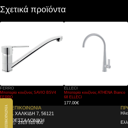
Σχετικά προϊόντα
ELLECI
KARAG
Μπαταρία κουζίνας ATHENA Bianco
Απορροφητήρας με μαύρο κρύσταλλο
68 ELLECI
CTW 30 KARAG 60cm 135w
177.00
€
222.00
€
ΕΠΙΚΟΙΝΩΝΙΑ
ΕΠΙΚΟΙΝΩΝΙΑ
ΠΡ
Ηλε
Ι. ΧΑΛΚΙΔΗ 7, 56121
ΘΕΣΣΑΛΟΝΙΚΗ
Ελλ
2315 510 800