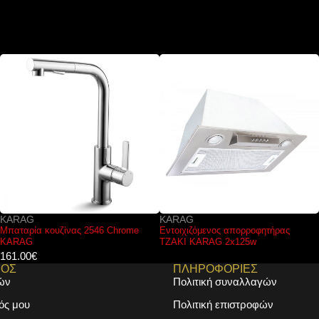
KARAG
FERRO
Εντοιχιζόμενος απορροφητήρας
Μπαταρία κουζίνας SAVIO BSV4
ΤΖΑΚΙ KARAG 2x125w
FERRO
39.00
€
ΜΟΣ
ΠΛΗΡΟΦΟΡΙΕΣ
ών
Πολιτική συναλλαγών
ός μου
Πολιτική επιστροφών