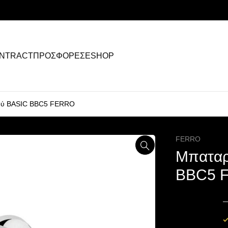
NTRACT
ΠΡΟΣΦΟΡΕΣ
ESHOP
σμού BASIC BBC5 FERRO
FERRO
Μπαταρ
BBC5 