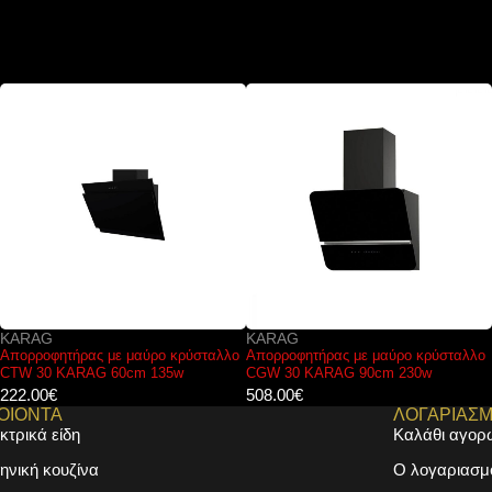
KARAG
KARAG
Απορροφητήρας με μαύρο κρύσταλλο
Μπαταρία κουζίνας 2546 Chrome
CGW 30 KARAG 90cm 230w
KARAG
508.00
€
161.00
€
ΟΙΟΝΤΑ
ΛΟΓΑΡΙΑΣ
κτρικά είδη
Καλάθι αγορ
ηνική κουζίνα
Ο λογαριασμ