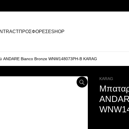
NTRACT
ΠΡΟΣΦΟΡΕΣ
ESHOP
σμού ANDARE Bianco Bronze WNW148073PH-B KARAG
KARAG
Μπαταρί
ANDARE
WNW14