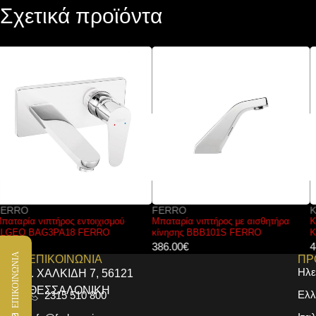
Σχετικά προϊόντα
FERRO
KARAG
Μπαταρία νιπτήρος με αισθητήρα
Κεφαλή ντους Μαύρη H13801-N
κίνησης BBB101S FERRO
KARAG Ø20cm
386.00
€
44.00
€
ΕΠΙΚΟΙΝΩΝΙΑ
ΕΠΙΚΟΙΝΩΝΙΑ
ΠΡ
Ηλε
Ι. ΧΑΛΚΙΔΗ 7, 56121
ΘΕΣΣΑΛΟΝΙΚΗ
Ελλ
2315 510 800