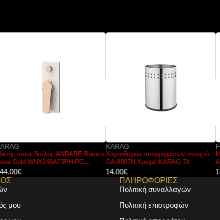
KARAG
FERRO
Χαρτοδοχείο απορριμμάτων ανοιχτό
Μπαταρία νιπτήρος εντοιχισμού
GA-8807N Χρωμέ KARAG 7lt
ALGEO BAG3PA18 FERRO
14.00
€
146.00
€
ΜΟΣ
ΠΛΗΡΟΦΟΡΙΕΣ
ών
Πολιτική συναλλαγών
ός μου
Πολιτική επιστροφών