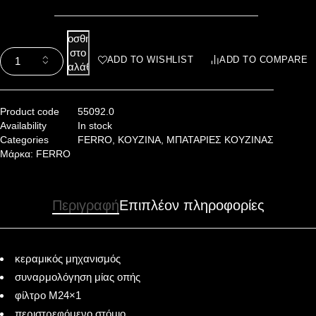
Προσθήκη
στο
ADD TO WISHLIST
ADD TO COMPARE
καλάθι
Product code
55092.0
Availability
In stock
Categories
FERRO
,
ΚΟΥΖΙΝΑ
,
ΜΠΑΤΑΡΙΕΣ ΚΟΥΖΙΝΑΣ
Μάρκα:
FERRO
Περιγραφή
Επιπλέον πληροφορίες
κεραμικός μηχανισμός
συναρμολόγηση μίας οπής
φίλτρο M24×1
περιστρεφόμενο στόμιο