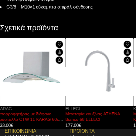
G3/8 – M10×1 εύκαμπτα σπιράλ σύνδεσης
Σχετικά προϊόντα
ELLECI
KARAG
Μπαταρία κουζίνας ATHENA
Μπαταρία κουζίνας 2546 Chrom
m
Bianco 68 ELLECI
KARAG
177.00
€
161.00
€
ΕΠΙΚΟΙΝΩΝΙΑ
ΠΡΟΙΟΝΤΑ