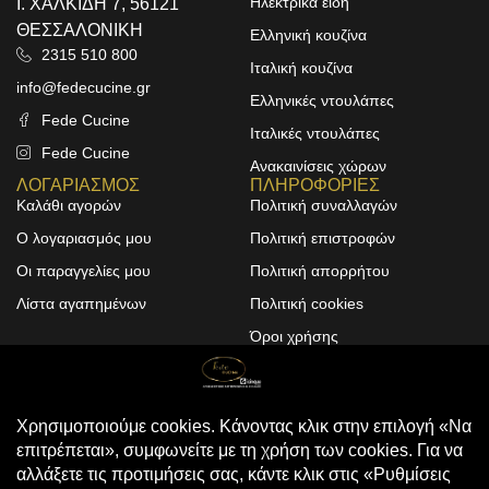
Ηλεκτρικά είδη
Ι. ΧΑΛΚΙΔΗ 7, 56121
ΘΕΣΣΑΛΟΝΙΚΗ
Ελληνική κουζίνα
2315 510 800
Ιταλική κουζίνα
info@fedecucine.gr
Ελληνικές ντουλάπες
Fede Cucine
Ιταλικές ντουλάπες
Fede Cucine
Ανακαινίσεις χώρων
ΛΟΓΑΡΙΑΣΜΟΣ
ΠΛΗΡΟΦΟΡΙΕΣ
Καλάθι αγορών
Πολιτική συναλλαγών
Ο λογαριασμός μου
Πολιτική επιστροφών
Οι παραγγελίες μου
Πολιτική απορρήτου
Λίστα αγαπημένων
Πολιτική cookies
Όροι χρήσης
Design & Development by
ALPHA DESIGNERS
© 2025
FEDE CUCINE
. All Rights
Reserved