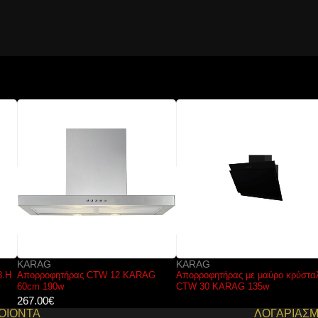
KARAG
KARAG
Απορροφητήρας CTW 12 KARAG
Απορροφητήρας με μαύρο κρύσταλλο
60cm 190w
CTW 30 KARAG 135w
267.00
€
ΟΙΟΝΤΑ
ΛΟΓΑΡΙΑΣ