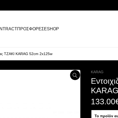
NTRACT
ΠΡΟΣΦΟΡΕΣ
ESHOP
ρας ΤΖΑΚΙ KARAG 52cm 2x125w
KARAG
Εντοιχ
KARAG
133.00
Το προϊόν α