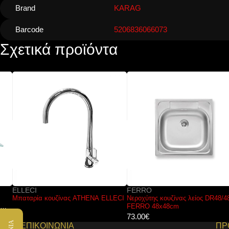
Brand
KARAG
Barcode
5206836066073
Σχετικά προϊόντα
ELLECI
FERRO
Μπαταρία κουζίνας ATHENA ELLECI
Νεροχύτης κουζίνας λείος DR48/48.H
FERRO 48x48cm
73.00
€
ΕΠΙΚΟΙΝΩΝΙΑ
ΠΡ