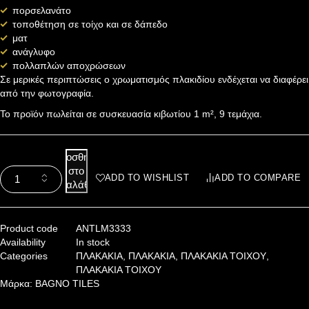
πορσελανάτο
τοποθέτηση σε τοίχο και σε δάπεδο
ματ
ανάγλυφο
πολλαπλών αποχρώσεων
Σε μερικές περιπτώσεις ο χρωματισμός πλακιδίου ενδέχεται να διαφέρει
από την φωτογραφία.
Το προϊόν πωλείται σε συσκευασία κιβωτίου 1 m², 9 τεμάχια.
Προσθήκη
στο
ADD TO WISHLIST
ADD TO COMPARE
καλάθι
Product code
ANTLM3333
Availability
In stock
Categories
ΠΛΑΚΑΚΙΑ
,
ΠΛΑΚΑΚΙΑ
,
ΠΛΑΚΑΚΙΑ ΤΟΙΧΟΥ
,
ΠΛΑΚΑΚΙΑ ΤΟΙΧΟΥ
Μάρκα:
BAGNO TILES