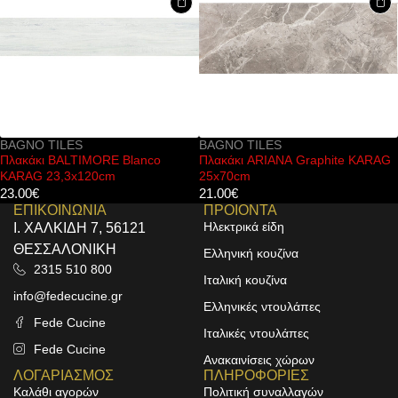
BAGNO TILES
BAGNO TILES
Πλακάκι ARIANA Graphite KARAG
Πλακάκι ONYX Bianco polished
25x70cm
KARAG 120x120cm
21.00
€
40.00
€
ΕΠΙΚΟΙΝΩΝΙΑ
ΠΡΟΙΟΝΤΑ
Ηλεκτρικά είδη
Ι. ΧΑΛΚΙΔΗ 7, 56121
ΘΕΣΣΑΛΟΝΙΚΗ
Ελληνική κουζίνα
2315 510 800
Ιταλική κουζίνα
info@fedecucine.gr
Ελληνικές ντουλάπες
Fede Cucine
Ιταλικές ντουλάπες
Fede Cucine
Ανακαινίσεις χώρων
ΛΟΓΑΡΙΑΣΜΟΣ
ΠΛΗΡΟΦΟΡΙΕΣ
Καλάθι αγορών
Πολιτική συναλλαγών