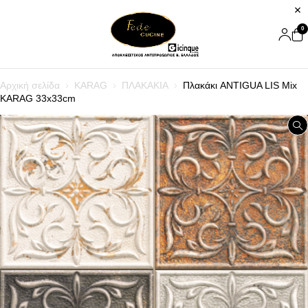
0
Αρχική σελίδα
KARAG
ΠΛΑΚΑΚΙΑ
Πλακάκι ANTIGUA LIS Mix
KARAG 33x33cm