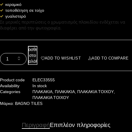
κεραμικό
τοποθέτηση σε τοίχο
γυαλιστερό
Σε μερικές περιπτώσεις ο χρωματισμός πλακιδίου ενδέχεται να
διαφέρει από την φωτογραφία.
Προσθήκη
στο
ADD TO WISHLIST
ADD TO COMPARE
καλάθι
Product code
ELEC33555
Availability
In stock
Categories
ΠΛΑΚΑΚΙΑ
,
ΠΛΑΚΑΚΙΑ
,
ΠΛΑΚΑΚΙΑ ΤΟΙΧΟΥ
,
ΠΛΑΚΑΚΙΑ ΤΟΙΧΟΥ
Μάρκα:
BAGNO TILES
Περιγραφή
Επιπλέον πληροφορίες