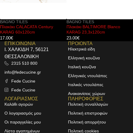
BAGNO TILES
BAGNO TILES
Πλακάκι BALTIMORE Blanco
Πλακάκι KOKE Mix Gris Mate
KARAG 23,3x120cm
KARAG 20x60cm
23.00
€
25.00
€
ΕΠΙΚΟΙΝΩΝΙΑ
ΠΡΟΙΟΝΤΑ
Ηλεκτρικά είδη
Ι. ΧΑΛΚΙΔΗ 7, 56121
ΘΕΣΣΑΛΟΝΙΚΗ
Ελληνική κουζίνα
2315 510 800
Ιταλική κουζίνα
info@fedecucine.gr
Ελληνικές ντουλάπες
Fede Cucine
Ιταλικές ντουλάπες
Fede Cucine
Ανακαινίσεις χώρων
ΛΟΓΑΡΙΑΣΜΟΣ
ΠΛΗΡΟΦΟΡΙΕΣ
Καλάθι αγορών
Πολιτική συναλλαγών
Ο λογαριασμός μου
Πολιτική επιστροφών
Οι παραγγελίες μου
Πολιτική απορρήτου
Λίστα αγαπημένων
Πολιτική cookies