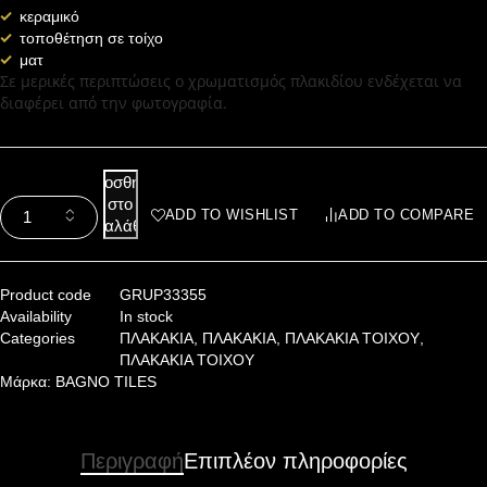
κεραμικό
τοποθέτηση σε τοίχο
ματ
Σε μερικές περιπτώσεις ο χρωματισμός πλακιδίου ενδέχεται να
διαφέρει από την φωτογραφία.
Προσθήκη
στο
ADD TO WISHLIST
ADD TO COMPARE
καλάθι
Product code
GRUP33355
Availability
In stock
Categories
ΠΛΑΚΑΚΙΑ
,
ΠΛΑΚΑΚΙΑ
,
ΠΛΑΚΑΚΙΑ ΤΟΙΧΟΥ
,
ΠΛΑΚΑΚΙΑ ΤΟΙΧΟΥ
Μάρκα:
BAGNO TILES
Περιγραφή
Επιπλέον πληροφορίες