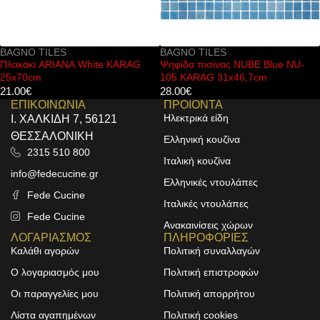
BAGNO TILES
BAGNO TILES
G
Ψηφίδα πισίνας NUBE Blue NU-
Πλακάκι ONYX Bianco polishe
105 KARAG 31x46,7cm
KARAG 120x120cm
28.00
€
40.00
€
ΕΠΙΚΟΙΝΩΝΙΑ
ΠΡΟΙΟΝΤΑ
Ηλεκτρικά είδη
Ι. ΧΑΛΚΙΔΗ 7, 56121
ΘΕΣΣΑΛΟΝΙΚΗ
Ελληνική κουζίνα
2315 510 800
Ιταλική κουζίνα
info@fedecucine.gr
Ελληνικές ντουλάπες
Fede Cucine
Ιταλικές ντουλάπες
Fede Cucine
Ανακαινίσεις χώρων
ΛΟΓΑΡΙΑΣΜΟΣ
ΠΛΗΡΟΦΟΡΙΕΣ
Καλάθι αγορών
Πολιτική συναλλαγών
Ο λογαριασμός μου
Πολιτική επιστροφών
Οι παραγγελίες μου
Πολιτική απορρήτου
Λίστα αγαπημένων
Πολιτική cookies