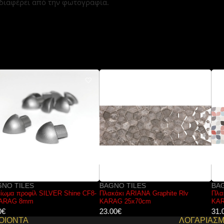
 διαφέρει από την φωτογραφία.
BAGNO TILES
BAGNO TILES
Πλακάκι ARIANA Graphite Rlv
Πλακάκι AQUARELLA Décor 2
KARAG 25x70cm
KARAG 30x90cm
23.00
€
31.00
€
ΟΙΟΝΤΑ
ΛΟΓΑΡΙΑΣ