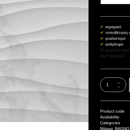
κεραμικό
τοποθέτηση σ
γυαλιστερό
ανάγλυφο
Σε μερικές περ
φωτογραφία.
Product code
Availability
Categories
Μάρκα:
BAGNO 