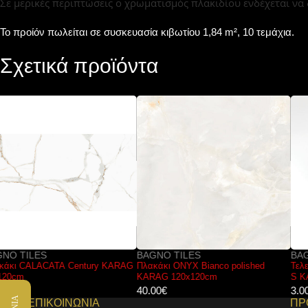
Σε μερικές περιπτώσεις ο χρωματισμός πλακιδίου ενδέχεται να
Το προίόν πωλείται σε συσκευασία κιβωτίου 1,84 m², 10 τεμάχια.
Σχετικά προϊόντα
BAGNO TILES
BAGNO TILES
Πλακάκι ONYX Bianco polished
Τελείωμα προφίλ SILVER Shine CF8-
KARAG 120x120cm
S KARAG 8mm
40.00
€
3.00
€
ΕΠΙΚΟΙΝΩΝΙΑ
ΠΡ