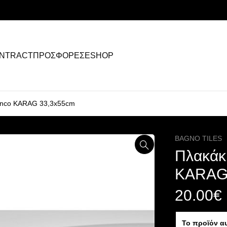
NTRACT
ΠΡΟΣΦΟΡΕΣ
ESHOP
anco KARAG 33,3x55cm
BAGNO TILES
Πλακάκ
KARAG
20.00
€
Το προϊόν α