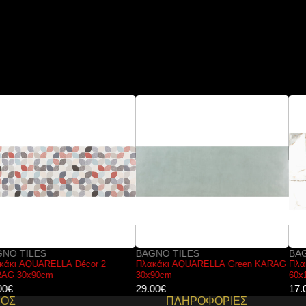
BAGNO TILES
BAGNO TILES
Πλακάκι AQUARELLA Green KARAG
Πλακάκι CALACATA Century KARAG
30x90cm
60x120cm
29.00
€
17.00
€
ΜΟΣ
ΠΛΗΡΟΦΟΡΙΕΣ