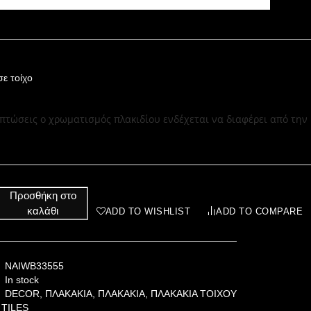
ε τοίχο
ιπτώσεις ο χρωματισμός πλακιδίου ενδέχεται να διαφέρει από την
Προσθήκη στο
καλάθι
ADD TO WISHLIST
ADD TO COMPARE
NAIWB33555
In stock
DECOR
,
ΠΛΑΚΑΚΙΑ
,
ΠΛΑΚΑΚΙΑ
,
ΠΛΑΚΑΚΙΑ ΤΟΙΧΟΥ
TILES