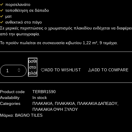
πορσελανάτο
τοποθέτηση σε δάπεδο
ματ
ανθεκτικό στο πάγο
Σε μερικές περιπτώσεις ο χρωματισμός πλακιδίου ενδέχεται να διαφέρει
από την φωτογραφία.
Το προϊόν πωλείται σε συσκευασία κιβωτίου 1,22 m², 9 τεμάχια.
Προσθήκη
στο
ADD TO WISHLIST
ADD TO COMPARE
καλάθι
Product code
TERBR1590
Availability
In stock
Categories
ΠΛΑΚΑΚΙΑ
,
ΠΛΑΚΑΚΙΑ
,
ΠΛΑΚΑΚΙΑ ΔΑΠΕΔΟΥ
,
ΠΛΑΚΑΚΙΑ ΟΨΗ ΞΥΛΟΥ
Μάρκα:
BAGNO TILES