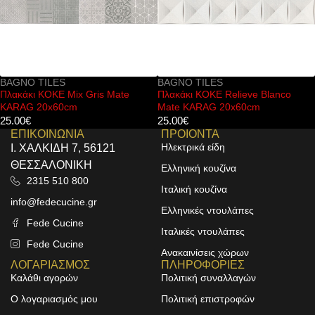
BAGNO TILES
BAGNO TILES
Πλακάκι KOKE Mix Gris Mate
Πλακάκι KOKE Relieve Blanco
KARAG 20x60cm
Mate KARAG 20x60cm
25.00
€
25.00
€
ΕΠΙΚΟΙΝΩΝΙΑ
ΠΡΟΙΟΝΤΑ
Ηλεκτρικά είδη
Ι. ΧΑΛΚΙΔΗ 7, 56121
ΘΕΣΣΑΛΟΝΙΚΗ
Ελληνική κουζίνα
2315 510 800
Ιταλική κουζίνα
info@fedecucine.gr
Ελληνικές ντουλάπες
Fede Cucine
Ιταλικές ντουλάπες
Fede Cucine
Ανακαινίσεις χώρων
ΛΟΓΑΡΙΑΣΜΟΣ
ΠΛΗΡΟΦΟΡΙΕΣ
Καλάθι αγορών
Πολιτική συναλλαγών
Ο λογαριασμός μου
Πολιτική επιστροφών